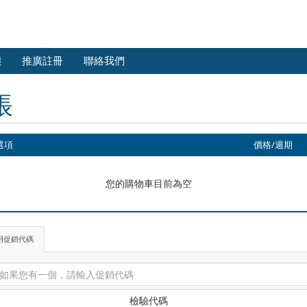
態
推廣註冊
聯絡我們
帳
選項
價格/週期
您的購物車目前為空
用促銷代碼
檢驗代碼