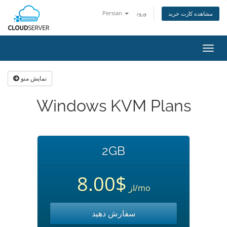
Persian
ورود
مشاهده کارت خرید
تغییر
ضعیت
اوبری
نمایش منو
Windows KVM Plans
2GB
$8.00
از
/mo
سفارش دهید