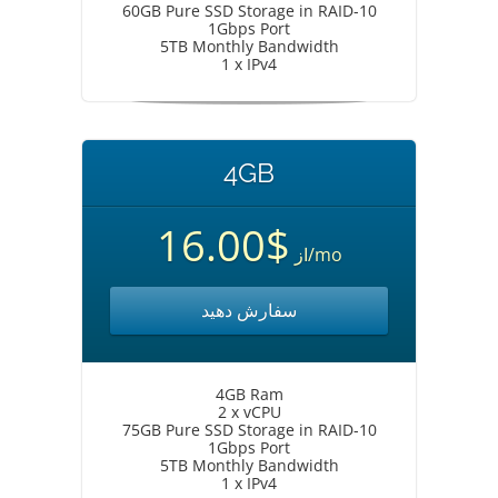
60GB Pure SSD Storage in RAID-10
1Gbps Port
5TB Monthly Bandwidth
1 x IPv4
4GB
$16.00
از
/mo
سفارش دهید
4GB Ram
2 x vCPU
75GB Pure SSD Storage in RAID-10
1Gbps Port
5TB Monthly Bandwidth
1 x IPv4