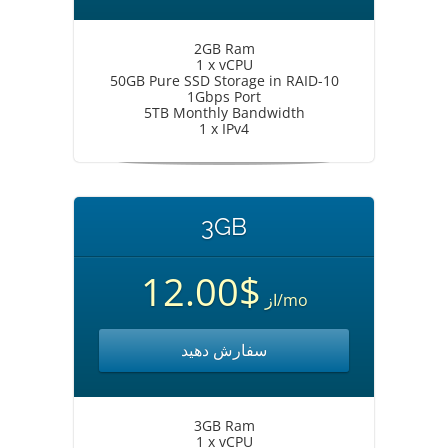
2GB Ram
1 x vCPU
50GB Pure SSD Storage in RAID-10
1Gbps Port
5TB Monthly Bandwidth
1 x IPv4
3GB
$12.00
از
/mo
سفارش دهید
3GB Ram
1 x vCPU