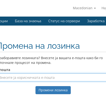
Macedonian
На
оции
База на знаења
Статус на сервери
Заработка
Промена на лозинка
 заборавивте лозинката? Внесете ја вашата е-пошта како би го
почнале процесот на промена.
-пошта
Промени лозинка