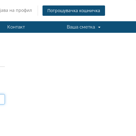
јава на профил
Потрошувачка кошничка
Контакт
Ваша сметка