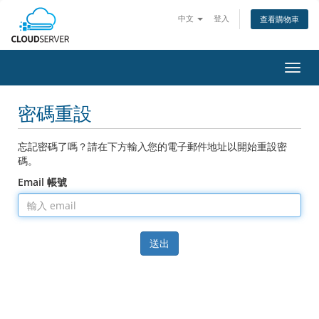
中文
登入
查看購物車
切
換
導
密碼重設
覽
忘記密碼了嗎？請在下方輸入您的電子郵件地址以開始重設密
碼。
Email 帳號
送出