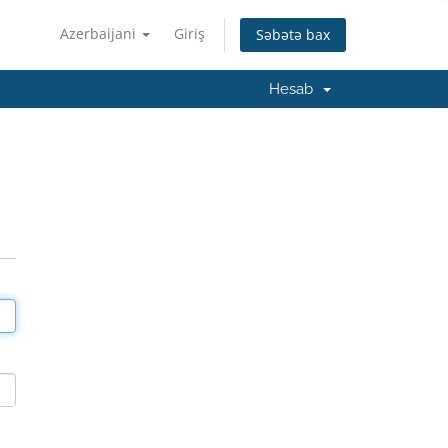
Azerbaijani
Giriş
Səbətə bax
Hesab