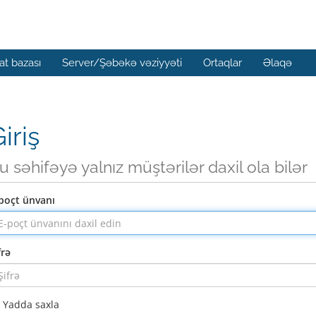
t bazası
Server/Şəbəkə vəziyyəti
Ortaqlar
Əlaqə
iriş
u səhifəyə yalnız müştərilər daxil ola bilər
poçt ünvanı
frə
Yadda saxla