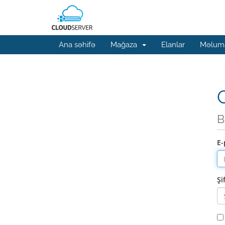
Ana səhifə
Mağaza
Elanlar
Məluma
G
B
E-
Şi