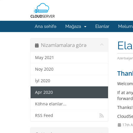
Ana səhifə
Mağaza
Elanlar
Məluma
Ela
Nizamlamalara görə
May 2021
Azerbaija
Noy 2020
Thank
İyl 2020
Welcome
Apr 2020
If at an
forward
Köhnə elanlar...
Thanks!
RSS Feed
CloudS
17th A