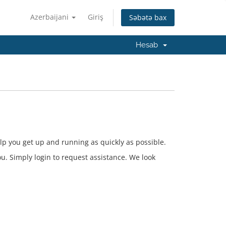
Azerbaijani
Giriş
Səbətə bax
Hesab
p you get up and running as quickly as possible.
you. Simply login to request assistance. We look