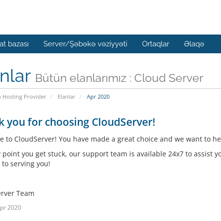
t bazası
Server/Şəbəkə vəziyyəti
Ortaqlar
Əlaqə
nlar
Bütün elanlarımız : Cloud Server
n Hosting Provider
Elanlar
Apr 2020
 you for choosing CloudServer!
 to CloudServer! You have made a great choice and we want to hel
y point you get stuck, our support team is available 24x7 to assist 
 to serving you!
erver Team
pr 2020