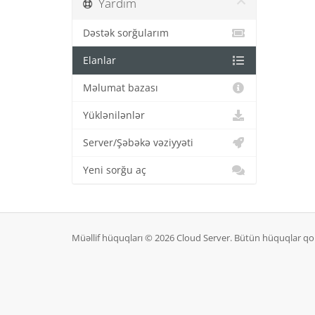
Yardım
Dəstək sorğularım
Elanlar
Məlumat bazası
Yüklənilənlər
Server/Şəbəkə vəziyyəti
Yeni sorğu aç
Müəllif hüquqları © 2026 Cloud Server. Bütün hüquqlar qo